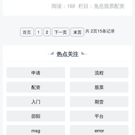
资者可以借用资金进行股票交易免息股
阅读：
169
栏目：
免息股票配资
票配资，从而增加其投资规模....
共
2
页
15
条记录
首页
1
2
下一页
末页
热点关注
申请
流程
配资
股票
入门
期货
邵阳
平台
msg
error