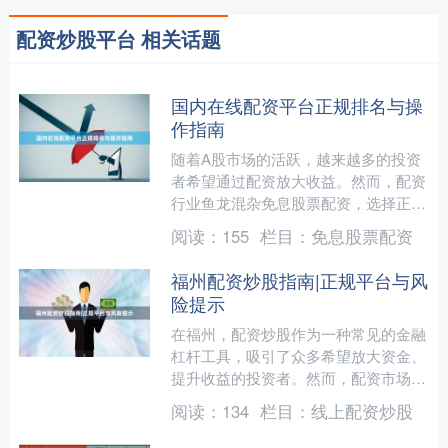
配资炒股平台 相关话题
国内在线配资平台正规排名与操
作指南
随着A股市场的活跃，越来越多的投资
者希望通过配资放大收益。然而，配资
行业鱼龙混杂免息股票配资，选择正规
平台至关重要。本文将为您梳理国内在
阅读：
155
栏目：
免息股票配资
线配资平台的排名依据，并....
福州配资炒股指南|正规平台与风
险提示
在福州，配资炒股作为一种常见的金融
杠杆工具，吸引了众多希望放大资金、
提升收益的投资者。然而，配资市场鱼
龙混杂，如何辨别正规平台、规避潜在
阅读：
134
栏目：
线上配资炒股
风险免息股票配资，成为每....