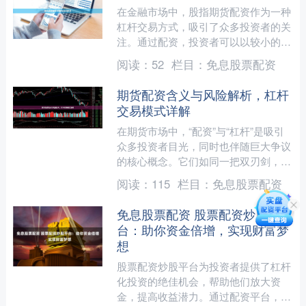
在金融市场中，股指期货配资作为一种
杠杆交易方式，吸引了众多投资者的关
注。通过配资，投资者可以以较小的自
有资金撬动更大规模的交易头寸，从而
阅读：
52
栏目：
免息股票配资
放大潜在收益。然而，高杠....
期货配资含义与风险解析，杠杆
交易模式详解
在期货市场中，“配资”与“杠杆”是吸引
众多投资者目光，同时也伴随巨大争议
的核心概念。它们如同一把双刃剑，既
能放大收益，也能加剧亏损。本文将深
阅读：
115
栏目：
免息股票配资
入解析期货配资的含义....
免息股票配资 股票配资炒股平
台：助你资金倍增，实现财富梦
想
股票配资炒股平台为投资者提供了杠杆
化投资的绝佳机会，帮助他们放大资
金，提高收益潜力。通过配资平台，投