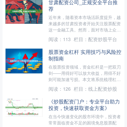
甘肃配资公司_正规安全平台推
荐
近年来，随着资本市场活跃度提升，越
来越多的甘肃投资者开始关注股票配资
这一金融工具。然而，面对市场上众多
的配资公司，如何选择一家正规、安全
阅读：
113
栏目：
配资炒股平台
的平台成为许多投资者关心....
股票资金杠杆 实用技巧与风险控
制指南
在股票投资领域，资金杠杆是一把双刃
剑——用得好可以放大收益，用得不好
则可能加速亏损。本文将系统梳理杠杆
交易的核心技巧与风控策略免息股票配
阅读：
126
栏目：
线上配资炒股
资，帮助投资者在合规前提....
《炒股配资门户：专业平台助力
投资，快速获取资金方案》
在当今快速变化的股市环境中，投资者
常常面临资金不足的困境免息股票配