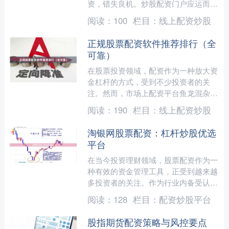
资，错失良机。炒股配资门户应运而
生，成为越来越多投资者获取额外资
阅读：
100
栏目：
线上配资炒股
金、扩大投资规模的重要渠道。专....
正规股票配资软件推荐排行（全
可靠）
在股票投资领域，配资作为一种放大资
金杠杆的方式，受到不少投资者的关
注。然而，市场上配资平台鱼龙混杂，
如何选择正规、可靠的配资软件成为关
阅读：
190
栏目：
线上配资炒股
键。本文将基于行业口碑、监....
淘银网股票配资：杠杆炒股优选
平台
在当今投资理财领域，股票配资作为一
种有效的资金管理工具，正受到越来越
多投资者的关注。作为行业内备受认可
的配资平台，淘银网股票配资凭借其专
阅读：
128
栏目：
配资炒股平台
业服务和稳健运营，成为杠....
股指期货配资策略与风控要点