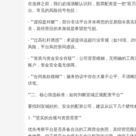
在选择之前，我们必须清醒认识到，股票配资是一把“双
台。常见的风险信号包括：
- **虚拟盘对赌**：部分非法平台并未将您的交易指令
关，其经营目的本身就是希望您亏损。
- **过高杠杆诱惑**：承诺提供远超行业常规（如10
风险，平台风控形同虚设。
- **资质与资金安全存疑**：公司背景模糊，无明确的
账户，资金安全毫无保障。
- **合同条款模糊**：服务协议中存在大量不公平、不
伏笔。
**二、核心筛选标准：如何判断宣城正规配资平台**
要找到宣城好的、安全的配资公司，建议从以下几个硬性
1. **坚实的合规与资质背景**
优先考察平台是否具备合法的工商营业执照，其经营范围
色地带，但正规平台会竭力在合法框架内运营，确保主体