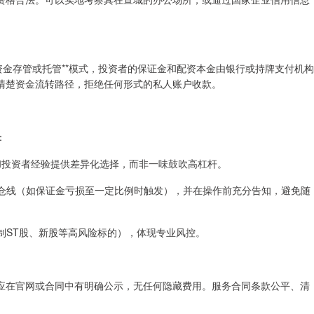
资金存管或托管**模式，投资者的保证金和配资本金由银行或持牌支付机构
清楚资金流转路径，拒绝任何形式的私人账户收款。
：
情况和投资者经验提供差异化选择，而非一味鼓吹高杠杆。
的平仓线（如保证金亏损至一定比例时触发），并在操作前充分告知，避免随
常限制ST股、新股等高风险标的），体现专业风控。
应在官网或合同中有明确公示，无任何隐藏费用。服务合同条款公平、清