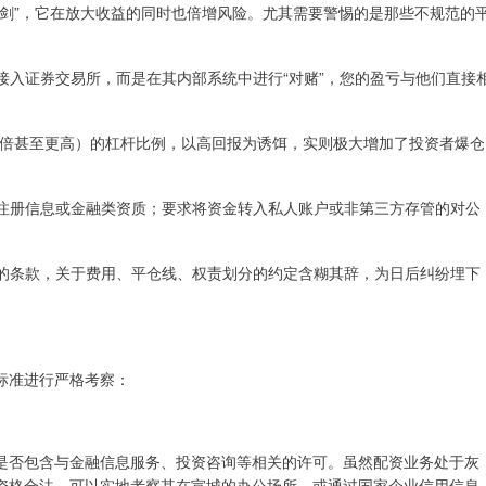
刃剑”，它在放大收益的同时也倍增风险。尤其需要警惕的是那些不规范的
真实接入证券交易所，而是在其内部系统中进行“对赌”，您的盈亏与他们直接
倍、20倍甚至更高）的杠杆比例，以高回报为诱饵，实则极大增加了投资者爆仓
工商注册信息或金融类资质；要求将资金转入私人账户或非第三方存管的对公
清晰的条款，关于费用、平仓线、权责划分的约定含糊其辞，为日后纠纷埋下
标准进行严格考察：
是否包含与金融信息服务、投资咨询等相关的许可。虽然配资业务处于灰
资格合法。可以实地考察其在宣城的办公场所，或通过国家企业信用信息