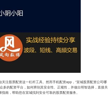
关注股票配资这一杠杆工具。然而手机配资app，“宣城股票配资公司哪
上众多的配资平台，如何辨别其安全性、正规性，并做出明智选择，直接关
择指南，帮助您在宣城找到安全可靠的股票配资服务。