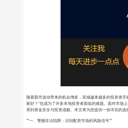
随着股市波动带来的机会增多，宣城越来越多的投资者开始
家好？”也成为了许多本地投资者面临的难题。面对市场
系到资金安全与投资成败。本文将为您提供一份详实的选
**一、警惕非法陷阱：识别配资市场的风险信号**