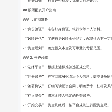
- **良好口碑**：行业评价积极，无重大纠纷记录。
## 股票配资开户指南
### 1. 前期准备
- **身份验证**：准备好身份证、银行卡等个人资料。
- **风险评估**：了解自身风险承受能力，配资适合有一
- **资金规划**：确定投入本金及可承受的亏损范围。
### 2. 开户步骤
- **选择平台**：根据上述标准筛选正规公司。
- **注册账户**：在官网或APP填写个人信息，提交身份证
- **签署协议**：仔细阅读配资合同，明确费率、杠杆及
- **存入资金**：将本金转入指定的托管账户。
- **开始交易**：资金到账后，按平台规则进行配资交易。